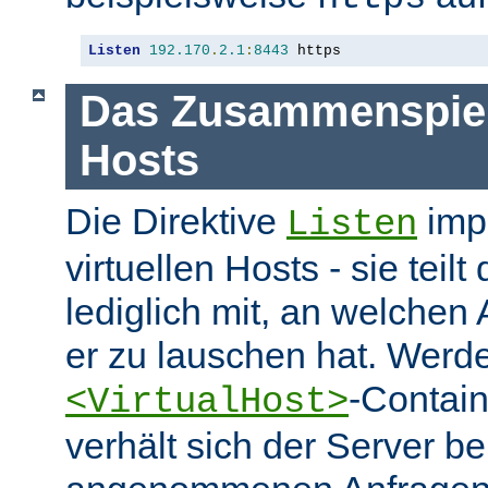
Listen
192.170
.
2.1
:
8443
 https
Das Zusammenspiel 
Hosts
Die Direktive
impl
Listen
virtuellen Hosts - sie tei
lediglich mit, an welchen
er zu lauschen hat. Werd
-Contai
<VirtualHost>
verhält sich der Server be