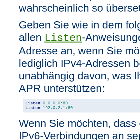
wahrscheinlich so überse
Geben Sie wie in dem fol
allen
-Anweisunge
Listen
Adresse an, wenn Sie möc
lediglich IPv4-Adressen b
unabhängig davon, was Ih
APR unterstützen:
Listen
0.0
.
0.0
:
80
Listen
192.0
.
2.1
:
80
Wenn Sie möchten, dass d
IPv6-Verbindungen an se