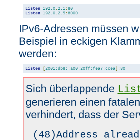
Listen
192.0
.
2.1
:
80
Listen
192.0
.
2.5
:
8000
IPv6-Adressen müssen wi
Beispiel in eckigen Kla
werden:
Listen
[
2001:db8::a00:20ff:fea7:ccea
]:
80
Sich überlappende
Lis
generieren einen fatalen
verhindert, dass der Ser
(48)Address alread