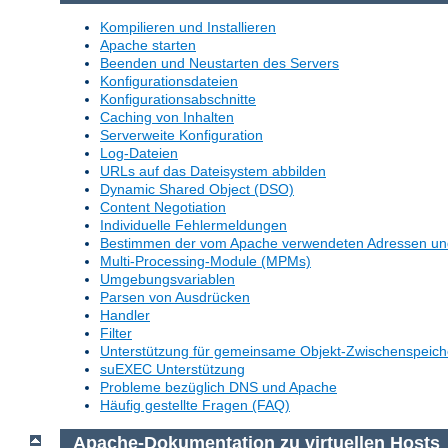
Kompilieren und Installieren
Apache starten
Beenden und Neustarten des Servers
Konfigurationsdateien
Konfigurationsabschnitte
Caching von Inhalten
Serverweite Konfiguration
Log-Dateien
URLs auf das Dateisystem abbilden
Dynamic Shared Object (DSO)
Content Negotiation
Individuelle Fehlermeldungen
Bestimmen der vom Apache verwendeten Adressen un
Multi-Processing-Module (MPMs)
Umgebungsvariablen
Parsen von Ausdrücken
Handler
Filter
Unterstützung für gemeinsame Objekt-Zwischenspeich
suEXEC Unterstützung
Probleme bezüglich DNS und Apache
Häufig gestellte Fragen (FAQ)
Apache-Dokumentation zu virtuellen Hosts