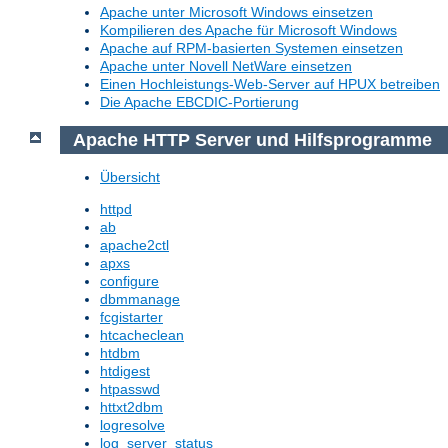
Apache unter Microsoft Windows einsetzen
Kompilieren des Apache für Microsoft Windows
Apache auf RPM-basierten Systemen einsetzen
Apache unter Novell NetWare einsetzen
Einen Hochleistungs-Web-Server auf HPUX betreiben
Die Apache EBCDIC-Portierung
Apache HTTP Server und Hilfsprogramme
Übersicht
httpd
ab
apache2ctl
apxs
configure
dbmmanage
fcgistarter
htcacheclean
htdbm
htdigest
htpasswd
httxt2dbm
logresolve
log_server_status