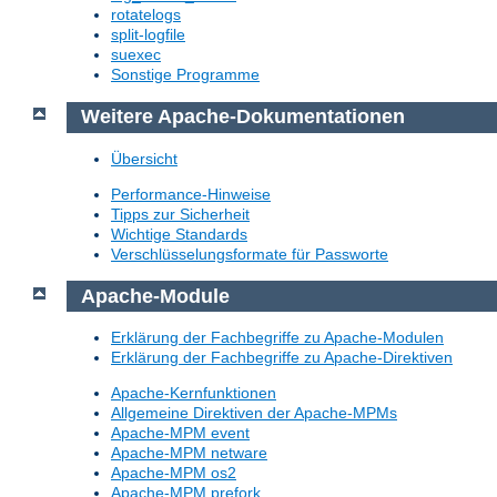
rotatelogs
split-logfile
suexec
Sonstige Programme
Weitere Apache-Dokumentationen
Übersicht
Performance-Hinweise
Tipps zur Sicherheit
Wichtige Standards
Verschlüsselungsformate für Passworte
Apache-Module
Erklärung der Fachbegriffe zu Apache-Modulen
Erklärung der Fachbegriffe zu Apache-Direktiven
Apache-Kernfunktionen
Allgemeine Direktiven der Apache-MPMs
Apache-MPM event
Apache-MPM netware
Apache-MPM os2
Apache-MPM prefork