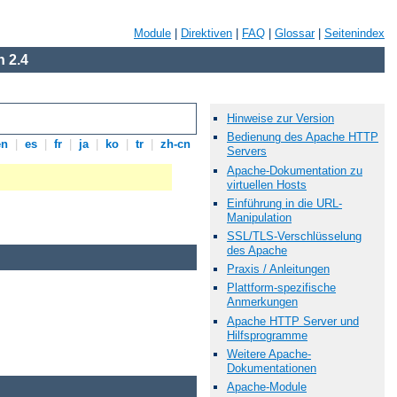
Module
|
Direktiven
|
FAQ
|
Glossar
|
Seitenindex
 2.4
Hinweise zur Version
Bedienung des Apache HTTP
en
|
es
|
fr
|
ja
|
ko
|
tr
|
zh-cn
Servers
Apache-Dokumentation zu
virtuellen Hosts
Einführung in die URL-
Manipulation
SSL/TLS-Verschlüsselung
des Apache
Praxis / Anleitungen
Plattform-spezifische
Anmerkungen
Apache HTTP Server und
Hilfsprogramme
Weitere Apache-
Dokumentationen
Apache-Module